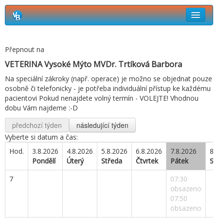
Rezervační systém Vetbook
Přepnout na
Jak si objednat termín návštěvy?
VETERINA Vysoké Mýto MVDr. Trtíková Barbora
Na speciální zákroky (např. operace) je možno se objednat pouze
osobně či telefonicky - je potřeba individuální přístup ke každému
pacientovi Pokud nenajdete volný termín - VOLEJTE! Vhodnou
dobu Vám najdeme :-D
předchozí týden
následující týden
Vyberte si datum a čas:
Hod.
3.8.2026
4.8.2026
5.8.2026
6.8.2026
7.8.2026
8.
Pondělí
Úterý
Středa
Čtvrtek
Pátek
So
7
07:30
obsazeno
07:50
obsazeno