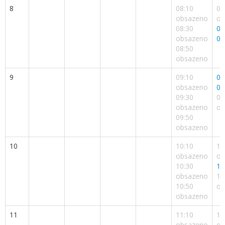
8
08:10
08
obsazeno
ob
08:30
08
obsazeno
08
08:50
obsazeno
9
09:10
09
obsazeno
09
09:30
09
obsazeno
ob
09:50
obsazeno
10
10:10
10
obsazeno
ob
10:30
10
obsazeno
10
10:50
ob
obsazeno
11
11:10
11
obsazeno
ob